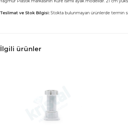
Yağmur Plastik markasının Küre isimli ayak modelidir. 21 cm yüks
Teslimat ve Stok Bilgisi:
Stokta bulunmayan ürünlerde termin süresi
İlgili ürünler