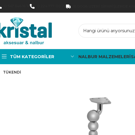
0 547 646 16 16
0 224 777 00 72
15.000₺ ÜZERI SIPARIŞLERDE K
TÜM KATEGORILER
NALBUR MALZEMELERİ
S
TÜKENDI