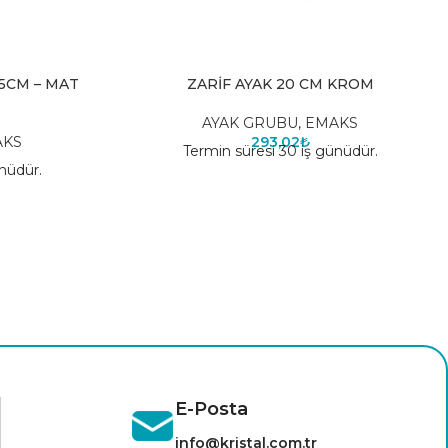
25CM – MAT
ZARİF AYAK 20 CM KROM
AYAK GRUBU
,
EMAKS
AKS
293,02
₺
Termin süresi 30 iş günüdür.
nüdür.
E-Posta
info@kristal.com.tr