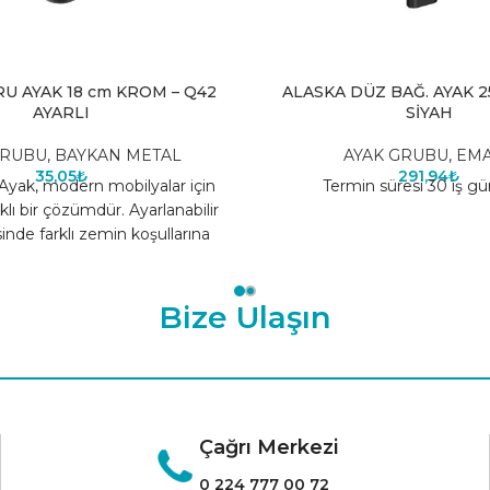
U AYAK 18 cm KROM – Q42
ALASKA DÜZ BAĞ. AYAK 
AYARLI
SİYAH
GRUBU
,
BAYKAN METAL
AYAK GRUBU
,
EM
35,05
₺
291,94
₺
Ayak, modern mobilyalar için
Termin süresi 30 iş gü
klı bir çözümdür. Ayarlanabilir
inde farklı zemin koşullarına
 sağlar, mobilyaların
Bize Ulaşın
Çağrı Merkezi
0 224 777 00 72