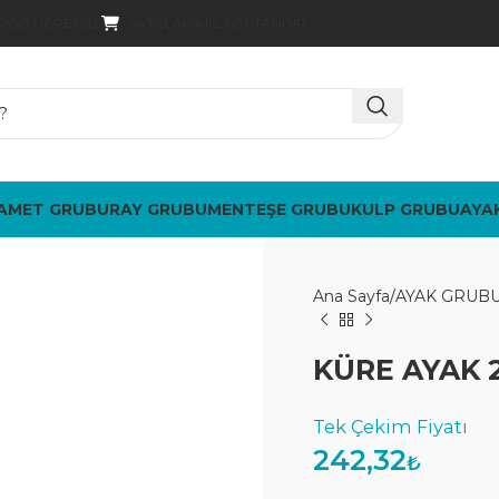
SATIŞLARIMIZ TOPTANDIR
ARGO ÜCRETSIZ
AMET GRUBU
RAY GRUBU
MENTEŞE GRUBU
KULP GRUBU
AYA
Ana Sayfa
AYAK GRUB
KÜRE AYAK 
242,32
₺