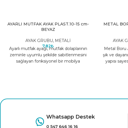
AYARLI MUTFAK AYAK PLAST.10-15 cm-
METAL BOR
BEYAZ
AYAK GRUBU
,
METALİ
AYAK 
7,82
₺
Ayarlı mutfak ayağı, mutfak dolaplarının
Metal Boru 
zeminle uyumlu şekilde sabitlenmesini
şık ve dayanı
sağlayan fonksiyonel bir mobilya
yapısı sayes
aksesuarıdır. Yükseklik ayarı yapılabilen
uyum
yapısı sayesinde farklı
Whatsapp Destek
0 547 646 16 16