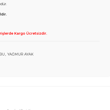
üdür.
dir.
rişlerde Kargo Ücretsizdir.
BU
,
YAĞMUR AYAK