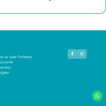
 ve İade Politikası
 Güvenlik
leşmesi
lgileri