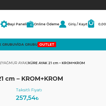
0
Bayi Paneli
Online Ödeme
Giriş / Kayıt
0,00
K GRUBU
VİDA GRUBU
OUTLET
U
YAĞMUR AYAK
KÜRE AYAK 21 cm – KROM+KROM
21 cm – KROM+KROM
257,54
₺