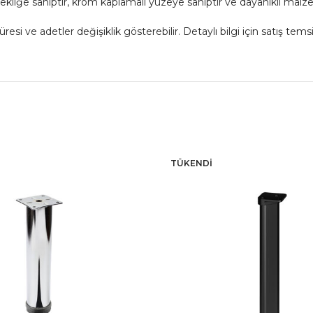
ekliğe sahiptir, krom kaplamalı yüzeye sahiptir ve dayanıklı malz
 ve adetler değişiklik gösterebilir. Detaylı bilgi için satış temsil
TÜKENDI